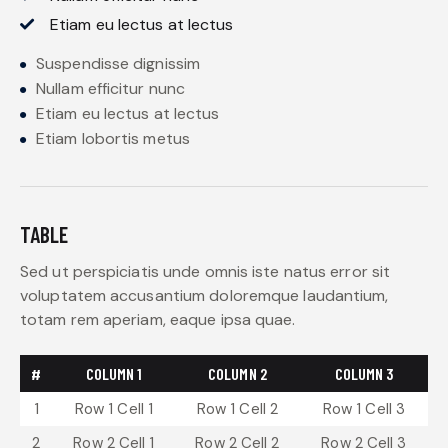
Etiam eu lectus at lectus
Suspendisse dignissim
Nullam efficitur nunc
Etiam eu lectus at lectus
Etiam lobortis metus
TABLE
Sed ut perspiciatis unde omnis iste natus error sit
voluptatem accusantium doloremque laudantium,
totam rem aperiam, eaque ipsa quae.
#
COLUMN 1
COLUMN 2
COLUMN 3
1
Row 1 Cell 1
Row 1 Cell 2
Row 1 Cell 3
2
Row 2 Cell 1
Row 2 Cell 2
Row 2 Cell 3