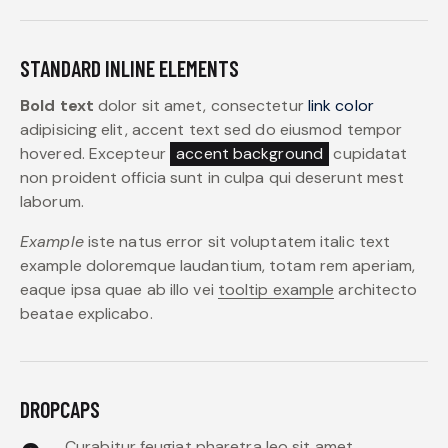
STANDARD INLINE ELEMENTS
Bold text
dolor sit amet, consectetur
link color
adipisicing elit, accent text sed do eiusmod tempor
hovered. Excepteur
accent background
cupidatat
non proident officia sunt in culpa qui deserunt mest
laborum.
Example
iste natus error sit voluptatem italic text
example doloremque laudantium, totam rem aperiam,
eaque ipsa quae ab illo vei
tooltip example
architecto
beatae explicabo.
DROPCAPS
Curabitur feugiat pharetra leo sit amet