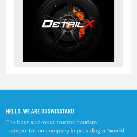
HELLO, WE ARE BUSWISATAKU
The best and most trusted tourism
transportation company in providing a “
world